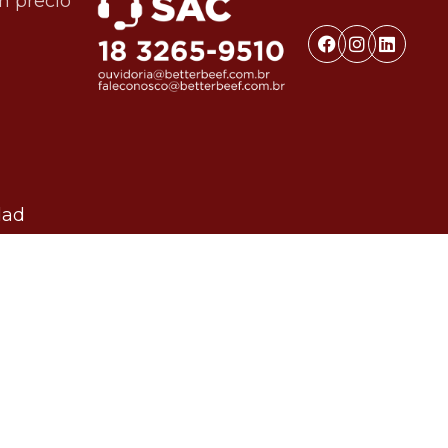
n precio
dad