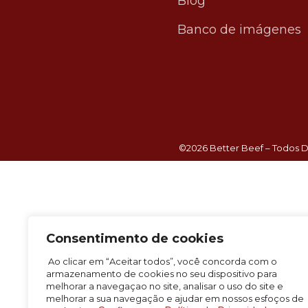
Blog
Banco de imágenes
©2026 Better Beef – Todos D
Consentimento de cookies
Ao clicar em “Aceitar todos”, você concorda com o
armazenamento de cookies no seu dispositivo para
melhorar a navegaçao no site, analisar o uso do site e
melhorar a sua navegação e ajudar em nossos esfoços de