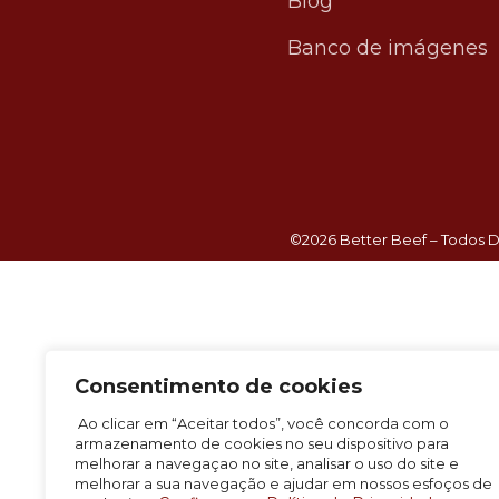
Blog
Banco de imágenes
©2026 Better Beef – Todos D
Consentimento de cookies
Ao clicar em “Aceitar todos”, você concorda com o
armazenamento de cookies no seu dispositivo para
melhorar a navegaçao no site, analisar o uso do site e
melhorar a sua navegação e ajudar em nossos esfoços de