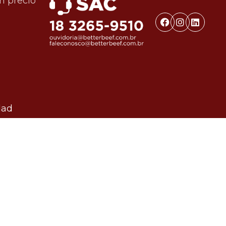
n precio
dad