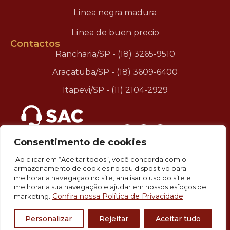
Línea negra madura
Línea de buen precio
Contactos
Rancharia/SP - (18) 3265-9510
Araçatuba/SP - (18) 3609-6400
Itapevi/SP - (11) 2104-2929
.
Consentimento de cookies
Ao clicar em “Aceitar todos”, você concorda com o
armazenamento de cookies no seu dispositivo para
melhorar a navegaçao no site, analisar o uso do site e
melhorar a sua navegação e ajudar em nossos esfoços de
Confira nossa Política de Privacidade
marketing.
©2026 Better Beef – Todos Direitos Reservados
Personalizar
Rejeitar
Aceitar tudo