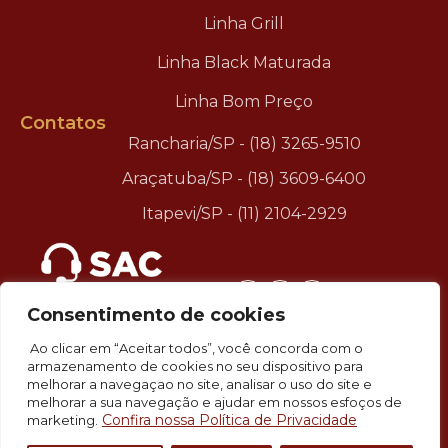
Linha Grill
Linha Black Maturada
Linha Bom Preço
Contatos
Rancharia/SP - (18) 3265-9510
Araçatuba/SP - (18) 3609-6400
Itapevi/SP - (11) 2104-2929
.
Consentimento de cookies
Ao clicar em “Aceitar todos”, você concorda com o
armazenamento de cookies no seu dispositivo para
melhorar a navegaçao no site, analisar o uso do site e
melhorar a sua navegação e ajudar em nossos esfoços de
Confira nossa Política de Privacidade
marketing.
©2026 Better Beef – Todos Direitos Reservados