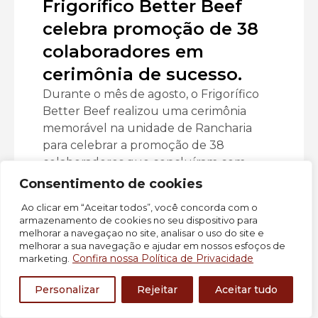
Frigorífico Better Beef
celebra promoção de 38
colaboradores em
cerimônia de sucesso.
Durante o mês de agosto, o Frigorífico
Better Beef realizou uma cerimônia
memorável na unidade de Rancharia
para celebrar a promoção de 38
colaboradores que concluíram com
sucesso o nosso primeiro programa de
Consentimento de cookies
treinamento e desenvolvimento.
Ao clicar em “Aceitar todos”, você concorda com o
armazenamento de cookies no seu dispositivo para
melhorar a navegaçao no site, analisar o uso do site e
Ler mais
melhorar a sua navegação e ajudar em nossos esfoços de
Confira nossa Política de Privacidade
marketing.
Personalizar
Rejeitar
Aceitar tudo