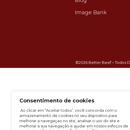
Blog
Image Bank
©2026 Better Beef – Todos D
Consentimento de cookies
Ao clicar em “Aceitar todos”, você concorda com o
armazenamento de cookies no seu dispositivo para
melhorar a navegaçao no site, analisar o uso do site e
melhorar a sua navegação e ajudar em nossos esfoços de