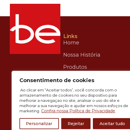
Links
Home
Nossa História
Produtos
Blog
Consentimento de cookies
Ao clicar em “Aceitar todos”, você concorda com o
Banco de Imagens
armazenamento de cookies no seu dispositivo para
melhorar a navegaçao no site, analisar o uso do site e
melhorar a sua navegação e ajudar em nossos esfoços de
Confira nossa Política de Privacidade
marketing.
Personalizar
Rejeitar
Aceitar tudo