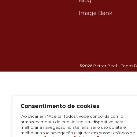
Blog
Image Bank
©2026 Better Beef – Todos D
Consentimento de cookies
Ao clicar em “Aceitar todos”, você concorda com o
armazenamento de cookies no seu dispositivo para
melhorar a navegaçao no site, analisar o uso do site e
melhorar a sua navegação e ajudar em nossos esfoços de